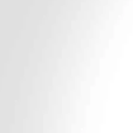
 Logopedia Nuria Oliver. Diplomada en Logopedia y
 en alimentación/deglución pediátrica y adulta.
clínica contamos con un grupo de colaboradores que
nales cualificados en las diferentes áreas que
obre mí y el resto de colaboradores.
Nuestro
EQUIPO
VER EQUIPO