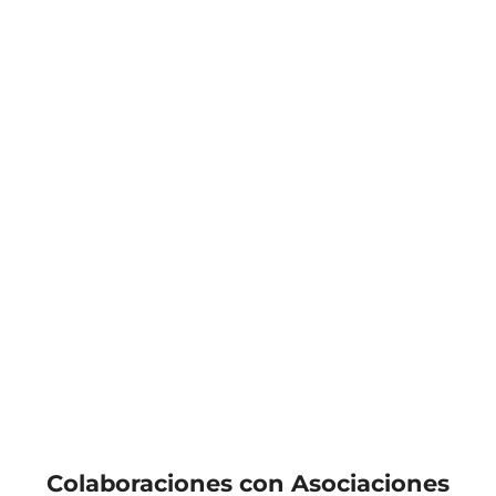
¿Quieres trabajar con
nosotros?
Envíanos tu CV
AQUÍ
.
Colaboraciones con Asociaciones