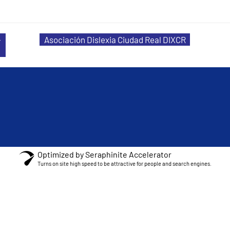
–
Asociación Dislexia Ciudad Real DIXCR
dad de nuestros profesionales
Optimized by Seraphinite Accelerator
DARTE A Tí Y A TU FAMILIA
Turns on site high speed to be attractive for people and search engines.