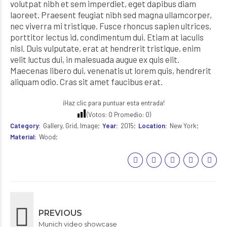
volutpat nibh et sem imperdiet, eget dapibus diam
laoreet. Praesent feugiat nibh sed magna ullamcorper,
nec viverra mi tristique. Fusce rhoncus sapien ultrices,
porttitor lectus id, condimentum dui. Etiam at iaculis
nisl. Duis vulputate, erat at hendrerit tristique, enim
velit luctus dui, in malesuada augue ex quis elit.
Maecenas libero dui, venenatis ut lorem quis, hendrerit
aliquam odio. Cras sit amet faucibus erat.
¡Haz clic para puntuar esta entrada!
(Votos:
0
Promedio:
0
)
Category
Gallery, Grid, Image
Year
2015
Location
New York
Material
Wood
PREVIOUS
Munich video showcase