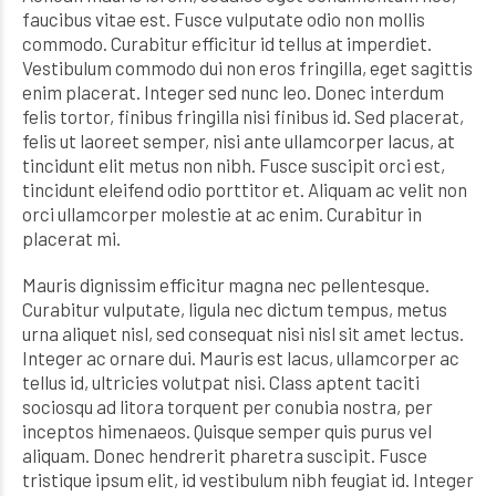
faucibus vitae est. Fusce vulputate odio non mollis
commodo. Curabitur efficitur id tellus at imperdiet.
Vestibulum commodo dui non eros fringilla, eget sagittis
enim placerat. Integer sed nunc leo. Donec interdum
felis tortor, finibus fringilla nisi finibus id. Sed placerat,
felis ut laoreet semper, nisi ante ullamcorper lacus, at
tincidunt elit metus non nibh. Fusce suscipit orci est,
tincidunt eleifend odio porttitor et. Aliquam ac velit non
orci ullamcorper molestie at ac enim. Curabitur in
placerat mi.
Mauris dignissim efficitur magna nec pellentesque.
Curabitur vulputate, ligula nec dictum tempus, metus
urna aliquet nisl, sed consequat nisi nisl sit amet lectus.
Integer ac ornare dui. Mauris est lacus, ullamcorper ac
tellus id, ultricies volutpat nisi. Class aptent taciti
sociosqu ad litora torquent per conubia nostra, per
inceptos himenaeos. Quisque semper quis purus vel
aliquam. Donec hendrerit pharetra suscipit. Fusce
tristique ipsum elit, id vestibulum nibh feugiat id. Integer