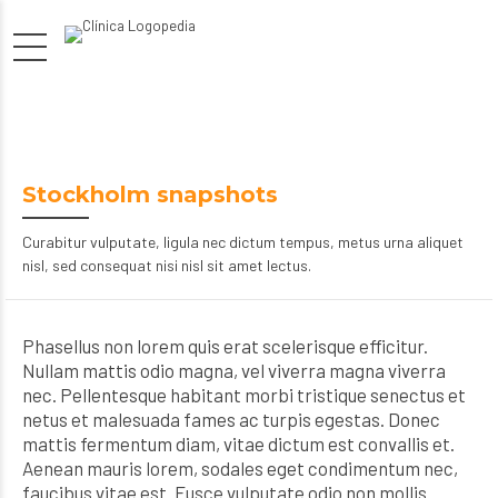
Stockholm snapshots
Curabitur vulputate, ligula nec dictum tempus, metus urna aliquet
nisl, sed consequat nisi nisl sit amet lectus.
Phasellus non lorem quis erat scelerisque efficitur.
Nullam mattis odio magna, vel viverra magna viverra
nec. Pellentesque habitant morbi tristique senectus et
netus et malesuada fames ac turpis egestas. Donec
mattis fermentum diam, vitae dictum est convallis et.
Aenean mauris lorem, sodales eget condimentum nec,
faucibus vitae est. Fusce vulputate odio non mollis