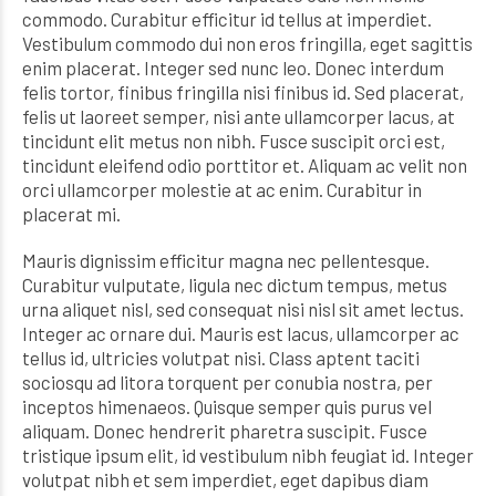
commodo. Curabitur efficitur id tellus at imperdiet.
Vestibulum commodo dui non eros fringilla, eget sagittis
enim placerat. Integer sed nunc leo. Donec interdum
felis tortor, finibus fringilla nisi finibus id. Sed placerat,
felis ut laoreet semper, nisi ante ullamcorper lacus, at
tincidunt elit metus non nibh. Fusce suscipit orci est,
tincidunt eleifend odio porttitor et. Aliquam ac velit non
orci ullamcorper molestie at ac enim. Curabitur in
placerat mi.
Mauris dignissim efficitur magna nec pellentesque.
Curabitur vulputate, ligula nec dictum tempus, metus
urna aliquet nisl, sed consequat nisi nisl sit amet lectus.
Integer ac ornare dui. Mauris est lacus, ullamcorper ac
tellus id, ultricies volutpat nisi. Class aptent taciti
sociosqu ad litora torquent per conubia nostra, per
inceptos himenaeos. Quisque semper quis purus vel
aliquam. Donec hendrerit pharetra suscipit. Fusce
tristique ipsum elit, id vestibulum nibh feugiat id. Integer
volutpat nibh et sem imperdiet, eget dapibus diam