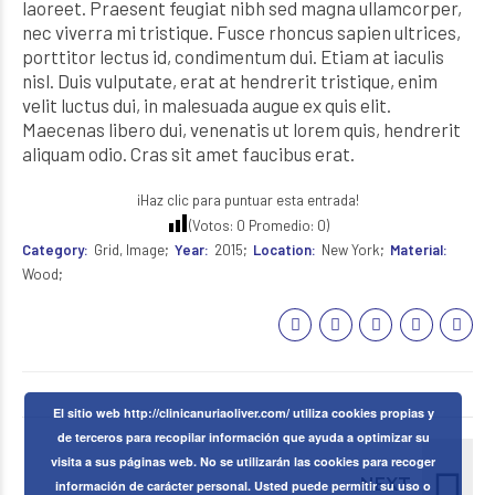
laoreet. Praesent feugiat nibh sed magna ullamcorper,
nec viverra mi tristique. Fusce rhoncus sapien ultrices,
porttitor lectus id, condimentum dui. Etiam at iaculis
nisl. Duis vulputate, erat at hendrerit tristique, enim
velit luctus dui, in malesuada augue ex quis elit.
Maecenas libero dui, venenatis ut lorem quis, hendrerit
aliquam odio. Cras sit amet faucibus erat.
¡Haz clic para puntuar esta entrada!
(Votos:
0
Promedio:
0
)
Category
Grid, Image
Year
2015
Location
New York
Material
Wood
El sitio web http://clinicanuriaoliver.com/ utiliza cookies propias y
de terceros para recopilar información que ayuda a optimizar su
visita a sus páginas web. No se utilizarán las cookies para recoger
NEXT
información de carácter personal. Usted puede permitir su uso o