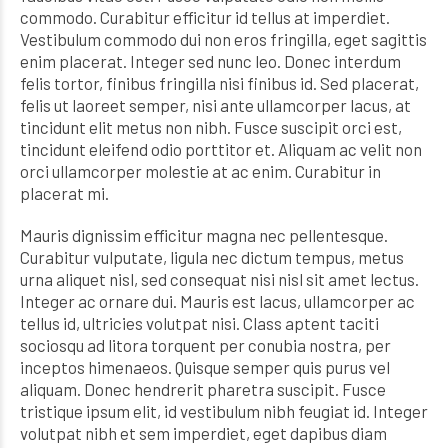
commodo. Curabitur efficitur id tellus at imperdiet.
Vestibulum commodo dui non eros fringilla, eget sagittis
enim placerat. Integer sed nunc leo. Donec interdum
felis tortor, finibus fringilla nisi finibus id. Sed placerat,
felis ut laoreet semper, nisi ante ullamcorper lacus, at
tincidunt elit metus non nibh. Fusce suscipit orci est,
tincidunt eleifend odio porttitor et. Aliquam ac velit non
orci ullamcorper molestie at ac enim. Curabitur in
placerat mi.
Mauris dignissim efficitur magna nec pellentesque.
Curabitur vulputate, ligula nec dictum tempus, metus
urna aliquet nisl, sed consequat nisi nisl sit amet lectus.
Integer ac ornare dui. Mauris est lacus, ullamcorper ac
tellus id, ultricies volutpat nisi. Class aptent taciti
sociosqu ad litora torquent per conubia nostra, per
inceptos himenaeos. Quisque semper quis purus vel
aliquam. Donec hendrerit pharetra suscipit. Fusce
tristique ipsum elit, id vestibulum nibh feugiat id. Integer
volutpat nibh et sem imperdiet, eget dapibus diam