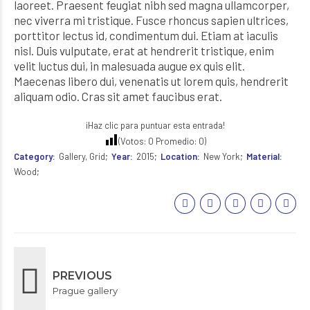
laoreet. Praesent feugiat nibh sed magna ullamcorper,
nec viverra mi tristique. Fusce rhoncus sapien ultrices,
porttitor lectus id, condimentum dui. Etiam at iaculis
nisl. Duis vulputate, erat at hendrerit tristique, enim
velit luctus dui, in malesuada augue ex quis elit.
Maecenas libero dui, venenatis ut lorem quis, hendrerit
aliquam odio. Cras sit amet faucibus erat.
¡Haz clic para puntuar esta entrada!
(Votos:
0
Promedio:
0
)
Category
Gallery, Grid
Year
2015
Location
New York
Material
Wood
PREVIOUS
Prague gallery