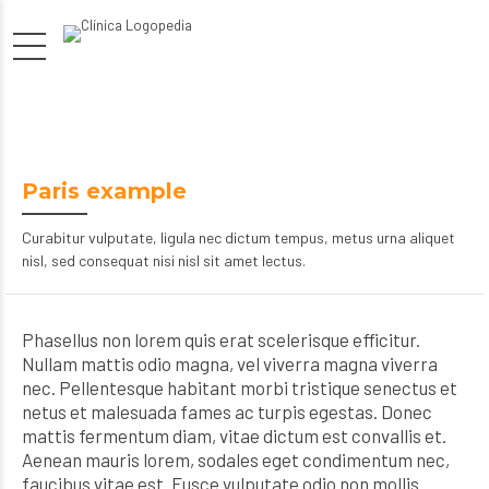
Paris example
Curabitur vulputate, ligula nec dictum tempus, metus urna aliquet
nisl, sed consequat nisi nisl sit amet lectus.
Phasellus non lorem quis erat scelerisque efficitur.
Nullam mattis odio magna, vel viverra magna viverra
nec. Pellentesque habitant morbi tristique senectus et
netus et malesuada fames ac turpis egestas. Donec
mattis fermentum diam, vitae dictum est convallis et.
Aenean mauris lorem, sodales eget condimentum nec,
faucibus vitae est. Fusce vulputate odio non mollis